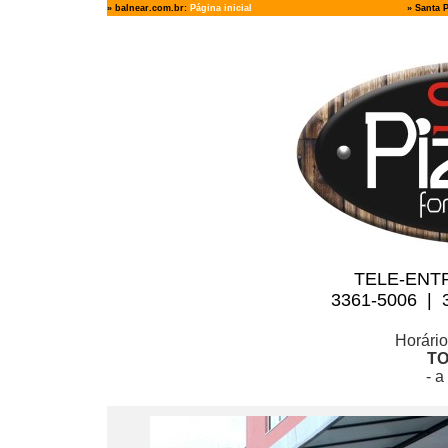
» balnear.com.br
:
Página inicial
»
Santa 
TELE-ENT
3361-5006 | 
Horári
TO
- a