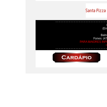
- - - - - - - - - - - - - - - - - - - - - - - - - - - - - - -
(En
Baln
Fones: (4
PARA MAIORES IN
- - - - - - - - - - - - - - - - - - - - - - - - - - - - - - -