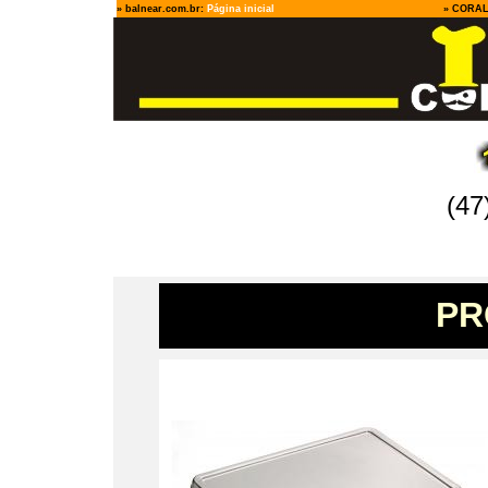
» balnear.com.br
:
Página inicial
»
CORA
(47
PR