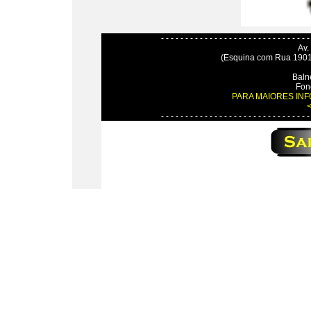
- - - - - - - - - - - - - - - - - - - - - - - - - - - - - - -
Av.
(Esquina com Rua 1901
Baln
Fon
PARA MAIORES IN
<
- - - - - - - - - - - - - - - - - - - - - - - - - - - - - - -